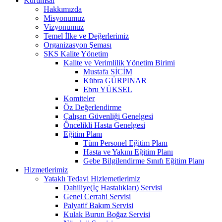
Kurumsal
Hakkımızda
Misyonumuz
Vizyonumuz
Temel İlke ve Değerlerimiz
Organizasyon Şeması
SKS Kalite Yönetim
Kalite ve Verimlilik Yönetim Birimi
Mustafa SİCİM
Kübra GÜRPINAR
Ebru YÜKSEL
Komiteler
Öz Değerlendirme
Çalışan Güvenliği Genelgesi
Öncelikli Hasta Genelgesi
Eğitim Planı
Tüm Personel Eğitim Planı
Hasta ve Yakını Eğitim Planı
Gebe Bilgilendirme Sınıfı Eğitim Planı
Hizmetlerimiz
Yataklı Tedavi Hizlemetlerimiz
Dahiliye(İç Hastalıkları) Servisi
Genel Cerrahi Servisi
Palyatif Bakım Servisi
Kulak Burun Boğaz Servisi