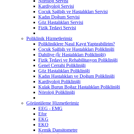
Nöroloji Servisi
Kardiyoloji Servisi
Çocuk Sağlığı ve Hastalıkları Servisi
Kadın Doğum Servisi
Göz Hastalıkları Servisi
Fizik Tedavi Servisi
Poliklinik Hizmetlerimiz
Polikliniklere Nasıl Kayıt Yaptırabilirim?
Çocuk Sağlığı ve Hastalıkları Polikliniği
Dahiliye (İç Hastalıkları Polikliniği)
Fizik Tedavi ve Rehabilitasyon Polikliniği
Genel Cerrahi Polikliniği
Göz Hastalıkları Polikliniği
Kadın Hastalıkları ve Doğum Polikliniği
Kardiyoloji Polikliniği
Kulak Burun Boğaz Hastalıkları Polikliniği
Nöroloji Polikliniği
Görüntüleme Hizmetlerimiz
EEG - EMG
Efor
EKG
EKO
Kemik Dansitometre