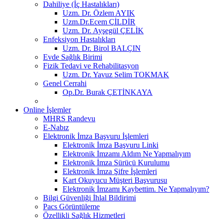
Dahiliye (İç Hastalıkları)
Uzm. Dr. Özlem AYIK
Uzm.Dr.Ecem ÇİLDİR
Uzm. Dr. Ayşegül ÇELİK
Enfeksiyon Hastalıkları
Uzm. Dr. Birol BALÇIN
Evde Sağlık Birimi
Fizik Tedavi ve Rehabilitasyon
Uzm. Dr. Yavuz Selim TOKMAK
Genel Cerrahi
Op.Dr. Burak ÇETİNKAYA
Online İşlemler
MHRS Randevu
E-Nabız
Elektronik İmza Başvuru İşlemleri
Elektronik İmza Başvuru Linki
Elektronik İmzamı Aldım Ne Yapmalıyım
Elektronik İmza Sürücü Kurulumu
Elektronik İmza Şifre İşlemleri
Kart Okuyucu Müşteri Başvurusu
Elektronik İmzamı Kaybettim. Ne Yapmalıyım?
Bilgi Güvenliği İhlal Bildirimi
Pacs Görüntüleme
Özellikli Sağlık Hizmetleri