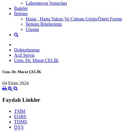
Laboratuvar Sonuçları
İhaleler
İletişim
Hasta , Hasta Yakını Ve Çalışan Görüş/Öneri Formu
İletişim Bilgilerimiz
Ulaşım
Doktorlarımız
Acil Servis
Uzm. Dr. Murat ÇELİK
Uzm. Dr. Murat ÇELİK
04 Ekim 2024
Faydalı Linkler
TSİM
EOBS
TDMS
DYS