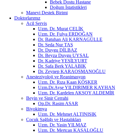
Bebek Dostu Hastane
Doğum İstatistikleri
Manevi Destek Birimi
Doktorlarımız
Acil Servis
Uzm. Dr. Murat ÇELİK
Uzm. Dr. Fulya ERDOĞAN
Dr. Batuhan Ali KARNAGÜLLE
Dr. Seda Nur TAŞ
Dr. Duygu DİLBAZ
Dr. Beyza Duygu UYSAL
Dr. Kadriye YEŞİLYURT
Dr. Safa Berk YALABIK
Dr. Zeynep KARAOSMANOĞLU
Anesteziyoloji ve Reanimasyon
Uzm. Dr. Rıza Kaan KÖŞKER
Uzm.Dr.Ayşe YILDIRIMER KAYHAN
Uzm. Dr. Kardelen AKSOY ALDEMİR
Beyin ve Sinir Cerrahi
Op.Dr. Rasim ASAR
Biyokimya
Uzm. Dr. Mehmet ALTINIŞIK
Çocuk Sağlığı ve Hastalıkları
Uzm. Dr. Yasin YILMAZ
Uzm. Dr. Mertcan KASALOĞLU