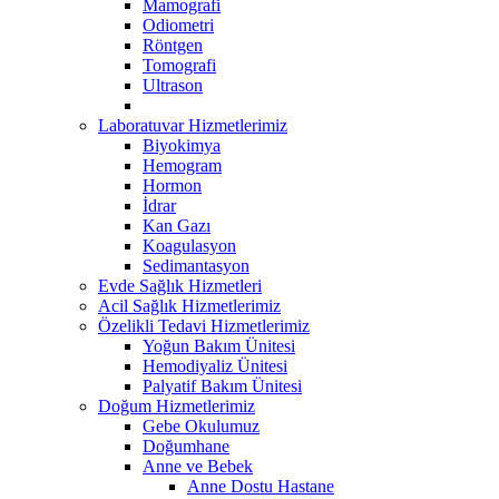
Mamografi
Odiometri
Röntgen
Tomografi
Ultrason
Laboratuvar Hizmetlerimiz
Biyokimya
Hemogram
Hormon
İdrar
Kan Gazı
Koagulasyon
Sedimantasyon
Evde Sağlık Hizmetleri
Acil Sağlık Hizmetlerimiz
Özelikli Tedavi Hizmetlerimiz
Yoğun Bakım Ünitesi
Hemodiyaliz Ünitesi
Palyatif Bakım Ünitesi
Doğum Hizmetlerimiz
Gebe Okulumuz
Doğumhane
Anne ve Bebek
Anne Dostu Hastane