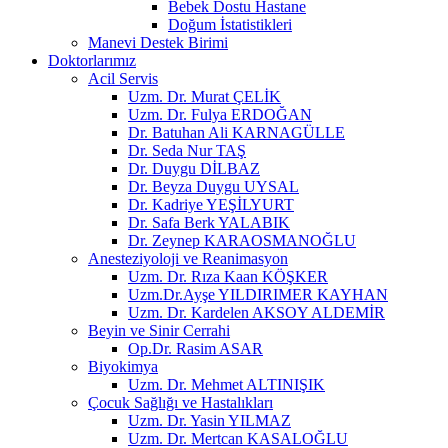
Bebek Dostu Hastane
Doğum İstatistikleri
Manevi Destek Birimi
Doktorlarımız
Acil Servis
Uzm. Dr. Murat ÇELİK
Uzm. Dr. Fulya ERDOĞAN
Dr. Batuhan Ali KARNAGÜLLE
Dr. Seda Nur TAŞ
Dr. Duygu DİLBAZ
Dr. Beyza Duygu UYSAL
Dr. Kadriye YEŞİLYURT
Dr. Safa Berk YALABIK
Dr. Zeynep KARAOSMANOĞLU
Anesteziyoloji ve Reanimasyon
Uzm. Dr. Rıza Kaan KÖŞKER
Uzm.Dr.Ayşe YILDIRIMER KAYHAN
Uzm. Dr. Kardelen AKSOY ALDEMİR
Beyin ve Sinir Cerrahi
Op.Dr. Rasim ASAR
Biyokimya
Uzm. Dr. Mehmet ALTINIŞIK
Çocuk Sağlığı ve Hastalıkları
Uzm. Dr. Yasin YILMAZ
Uzm. Dr. Mertcan KASALOĞLU