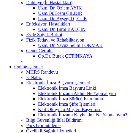
Dahiliye (İç Hastalıkları)
Uzm. Dr. Özlem AYIK
Uzm.Dr.Ecem ÇİLDİR
Uzm. Dr. Ayşegül ÇELİK
Enfeksiyon Hastalıkları
Uzm. Dr. Birol BALÇIN
Evde Sağlık Birimi
Fizik Tedavi ve Rehabilitasyon
Uzm. Dr. Yavuz Selim TOKMAK
Genel Cerrahi
Op.Dr. Burak ÇETİNKAYA
Online İşlemler
MHRS Randevu
E-Nabız
Elektronik İmza Başvuru İşlemleri
Elektronik İmza Başvuru Linki
Elektronik İmzamı Aldım Ne Yapmalıyım
Elektronik İmza Sürücü Kurulumu
Elektronik İmza Şifre İşlemleri
Kart Okuyucu Müşteri Başvurusu
Elektronik İmzamı Kaybettim. Ne Yapmalıyım?
Bilgi Güvenliği İhlal Bildirimi
Pacs Görüntüleme
Özellikli Sağlık Hizmetleri