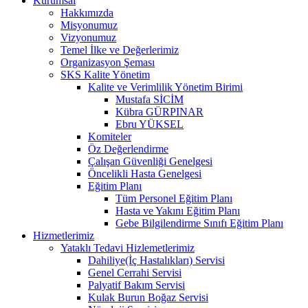
Kurumsal
Hakkımızda
Misyonumuz
Vizyonumuz
Temel İlke ve Değerlerimiz
Organizasyon Şeması
SKS Kalite Yönetim
Kalite ve Verimlilik Yönetim Birimi
Mustafa SİCİM
Kübra GÜRPINAR
Ebru YÜKSEL
Komiteler
Öz Değerlendirme
Çalışan Güvenliği Genelgesi
Öncelikli Hasta Genelgesi
Eğitim Planı
Tüm Personel Eğitim Planı
Hasta ve Yakını Eğitim Planı
Gebe Bilgilendirme Sınıfı Eğitim Planı
Hizmetlerimiz
Yataklı Tedavi Hizlemetlerimiz
Dahiliye(İç Hastalıkları) Servisi
Genel Cerrahi Servisi
Palyatif Bakım Servisi
Kulak Burun Boğaz Servisi