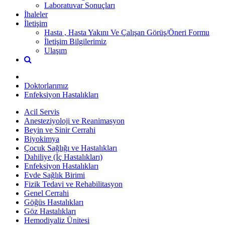
Laboratuvar Sonuçları
İhaleler
İletişim
Hasta , Hasta Yakını Ve Çalışan Görüş/Öneri Formu
İletişim Bilgilerimiz
Ulaşım
Doktorlarımız
Enfeksiyon Hastalıkları
Acil Servis
Anesteziyoloji ve Reanimasyon
Beyin ve Sinir Cerrahi
Biyokimya
Çocuk Sağlığı ve Hastalıkları
Dahiliye (İç Hastalıkları)
Enfeksiyon Hastalıkları
Evde Sağlık Birimi
Fizik Tedavi ve Rehabilitasyon
Genel Cerrahi
Göğüs Hastalıkları
Göz Hastalıkları
Hemodiyaliz Ünitesi