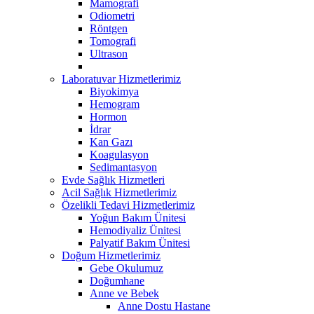
Mamografi
Odiometri
Röntgen
Tomografi
Ultrason
Laboratuvar Hizmetlerimiz
Biyokimya
Hemogram
Hormon
İdrar
Kan Gazı
Koagulasyon
Sedimantasyon
Evde Sağlık Hizmetleri
Acil Sağlık Hizmetlerimiz
Özelikli Tedavi Hizmetlerimiz
Yoğun Bakım Ünitesi
Hemodiyaliz Ünitesi
Palyatif Bakım Ünitesi
Doğum Hizmetlerimiz
Gebe Okulumuz
Doğumhane
Anne ve Bebek
Anne Dostu Hastane