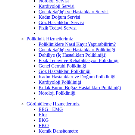
Nöroloji Servisi
Kardiyoloji Servisi
Çocuk Sağlığı ve Hastalıkları Servisi
Kadın Doğum Servisi
Göz Hastalıkları Servisi
Fizik Tedavi Servisi
Poliklinik Hizmetlerimiz
Polikliniklere Nasıl Kayıt Yaptırabilirim?
Çocuk Sağlığı ve Hastalıkları Polikliniği
Dahiliye (İç Hastalıkları Polikliniği)
Fizik Tedavi ve Rehabilitasyon Polikliniği
Genel Cerrahi Polikliniği
Göz Hastalıkları Polikliniği
Kadın Hastalıkları ve Doğum Polikliniği
Kardiyoloji Polikliniği
Kulak Burun Boğaz Hastalıkları Polikliniği
Nöroloji Polikliniği
Görüntüleme Hizmetlerimiz
EEG - EMG
Efor
EKG
EKO
Kemik Dansitometre