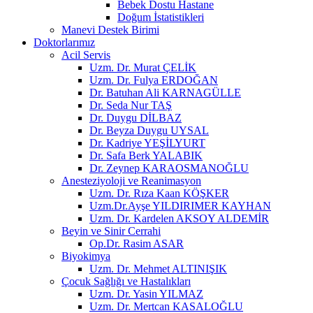
Bebek Dostu Hastane
Doğum İstatistikleri
Manevi Destek Birimi
Doktorlarımız
Acil Servis
Uzm. Dr. Murat ÇELİK
Uzm. Dr. Fulya ERDOĞAN
Dr. Batuhan Ali KARNAGÜLLE
Dr. Seda Nur TAŞ
Dr. Duygu DİLBAZ
Dr. Beyza Duygu UYSAL
Dr. Kadriye YEŞİLYURT
Dr. Safa Berk YALABIK
Dr. Zeynep KARAOSMANOĞLU
Anesteziyoloji ve Reanimasyon
Uzm. Dr. Rıza Kaan KÖŞKER
Uzm.Dr.Ayşe YILDIRIMER KAYHAN
Uzm. Dr. Kardelen AKSOY ALDEMİR
Beyin ve Sinir Cerrahi
Op.Dr. Rasim ASAR
Biyokimya
Uzm. Dr. Mehmet ALTINIŞIK
Çocuk Sağlığı ve Hastalıkları
Uzm. Dr. Yasin YILMAZ
Uzm. Dr. Mertcan KASALOĞLU