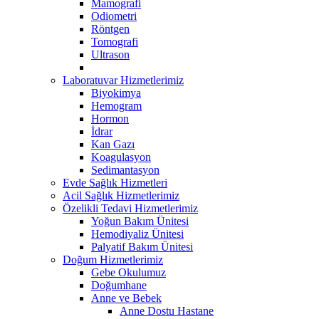
Mamografi
Odiometri
Röntgen
Tomografi
Ultrason
Laboratuvar Hizmetlerimiz
Biyokimya
Hemogram
Hormon
İdrar
Kan Gazı
Koagulasyon
Sedimantasyon
Evde Sağlık Hizmetleri
Acil Sağlık Hizmetlerimiz
Özelikli Tedavi Hizmetlerimiz
Yoğun Bakım Ünitesi
Hemodiyaliz Ünitesi
Palyatif Bakım Ünitesi
Doğum Hizmetlerimiz
Gebe Okulumuz
Doğumhane
Anne ve Bebek
Anne Dostu Hastane