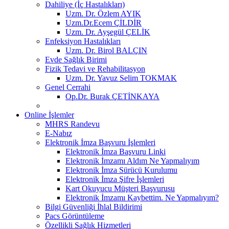
Dahiliye (İç Hastalıkları)
Uzm. Dr. Özlem AYIK
Uzm.Dr.Ecem ÇİLDİR
Uzm. Dr. Ayşegül ÇELİK
Enfeksiyon Hastalıkları
Uzm. Dr. Birol BALÇIN
Evde Sağlık Birimi
Fizik Tedavi ve Rehabilitasyon
Uzm. Dr. Yavuz Selim TOKMAK
Genel Cerrahi
Op.Dr. Burak ÇETİNKAYA
Online İşlemler
MHRS Randevu
E-Nabız
Elektronik İmza Başvuru İşlemleri
Elektronik İmza Başvuru Linki
Elektronik İmzamı Aldım Ne Yapmalıyım
Elektronik İmza Sürücü Kurulumu
Elektronik İmza Şifre İşlemleri
Kart Okuyucu Müşteri Başvurusu
Elektronik İmzamı Kaybettim. Ne Yapmalıyım?
Bilgi Güvenliği İhlal Bildirimi
Pacs Görüntüleme
Özellikli Sağlık Hizmetleri