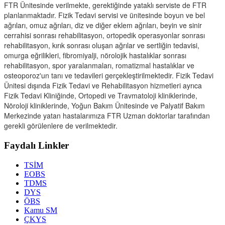
FTR Ünitesinde verilmekte, gerektiğinde yataklı serviste de FTR
planlanmaktadır. Fizik Tedavi servisi ve ünitesinde boyun ve bel
ağrıları, omuz ağrıları, diz ve diğer eklem ağrıları, beyin ve sinir
cerrahisi sonrası rehabilitasyon, ortopedik operasyonlar sonrası
rehabilitasyon, kırık sonrası oluşan ağrılar ve sertliğin tedavisi,
omurga eğrilikleri, fibromiyalji, nörolojik hastalıklar sonrası
rehabilitasyon, spor yaralanmaları, romatizmal hastalıklar ve
osteoporoz'un tanı ve tedavileri gerçekleştirilmektedir. Fizik Tedavi
Ünitesi dışında Fizik Tedavi ve Rehabilitasyon hizmetleri ayrıca
Fizik Tedavi Kliniğinde, Ortopedi ve Travmatoloji kliniklerinde,
Nöroloji kliniklerinde, Yoğun Bakım Ünitesinde ve Palyatif Bakım
Merkezinde yatan hastalarımıza FTR Uzman doktorlar tarafından
gerekli görülenlere de verilmektedir.
Faydalı Linkler
TSİM
EOBS
TDMS
DYS
ÖBS
Kamu SM
ÇKYS