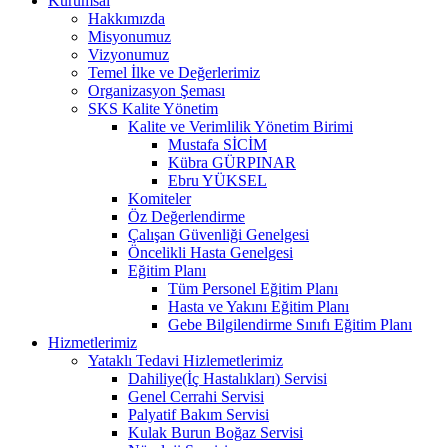
Kurumsal
Hakkımızda
Misyonumuz
Vizyonumuz
Temel İlke ve Değerlerimiz
Organizasyon Şeması
SKS Kalite Yönetim
Kalite ve Verimlilik Yönetim Birimi
Mustafa SİCİM
Kübra GÜRPINAR
Ebru YÜKSEL
Komiteler
Öz Değerlendirme
Çalışan Güvenliği Genelgesi
Öncelikli Hasta Genelgesi
Eğitim Planı
Tüm Personel Eğitim Planı
Hasta ve Yakını Eğitim Planı
Gebe Bilgilendirme Sınıfı Eğitim Planı
Hizmetlerimiz
Yataklı Tedavi Hizlemetlerimiz
Dahiliye(İç Hastalıkları) Servisi
Genel Cerrahi Servisi
Palyatif Bakım Servisi
Kulak Burun Boğaz Servisi