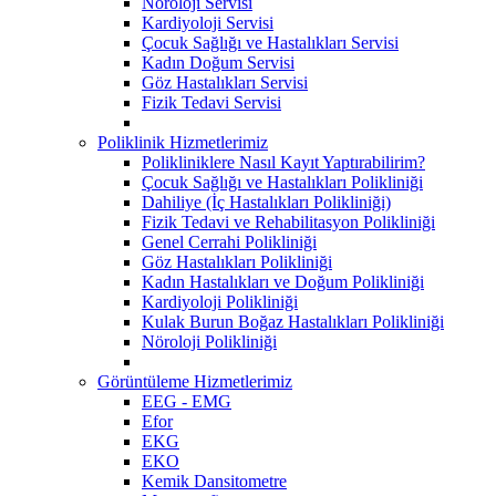
Nöroloji Servisi
Kardiyoloji Servisi
Çocuk Sağlığı ve Hastalıkları Servisi
Kadın Doğum Servisi
Göz Hastalıkları Servisi
Fizik Tedavi Servisi
Poliklinik Hizmetlerimiz
Polikliniklere Nasıl Kayıt Yaptırabilirim?
Çocuk Sağlığı ve Hastalıkları Polikliniği
Dahiliye (İç Hastalıkları Polikliniği)
Fizik Tedavi ve Rehabilitasyon Polikliniği
Genel Cerrahi Polikliniği
Göz Hastalıkları Polikliniği
Kadın Hastalıkları ve Doğum Polikliniği
Kardiyoloji Polikliniği
Kulak Burun Boğaz Hastalıkları Polikliniği
Nöroloji Polikliniği
Görüntüleme Hizmetlerimiz
EEG - EMG
Efor
EKG
EKO
Kemik Dansitometre