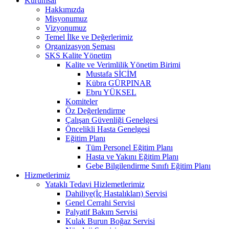
Kurumsal
Hakkımızda
Misyonumuz
Vizyonumuz
Temel İlke ve Değerlerimiz
Organizasyon Şeması
SKS Kalite Yönetim
Kalite ve Verimlilik Yönetim Birimi
Mustafa SİCİM
Kübra GÜRPINAR
Ebru YÜKSEL
Komiteler
Öz Değerlendirme
Çalışan Güvenliği Genelgesi
Öncelikli Hasta Genelgesi
Eğitim Planı
Tüm Personel Eğitim Planı
Hasta ve Yakını Eğitim Planı
Gebe Bilgilendirme Sınıfı Eğitim Planı
Hizmetlerimiz
Yataklı Tedavi Hizlemetlerimiz
Dahiliye(İç Hastalıkları) Servisi
Genel Cerrahi Servisi
Palyatif Bakım Servisi
Kulak Burun Boğaz Servisi