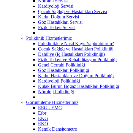
Nöroloji Servisi
Kardiyoloji Servisi
Çocuk Sağlığı ve Hastalıkları Servisi
Kadın Doğum Servisi
Göz Hastalıkları Servisi
Fizik Tedavi Servisi
Poliklinik Hizmetlerimiz
Polikliniklere Nasıl Kayıt Yaptırabilirim?
Çocuk Sağlığı ve Hastalıkları Polikliniği
Dahiliye (İç Hastalıkları Polikliniği)
Fizik Tedavi ve Rehabilitasyon Polikliniği
Genel Cerrahi Polikliniği
Göz Hastalıkları Polikliniği
Kadın Hastalıkları ve Doğum Polikliniği
Kardiyoloji Polikliniği
Kulak Burun Boğaz Hastalıkları Polikliniği
Nöroloji Polikliniği
Görüntüleme Hizmetlerimiz
EEG - EMG
Efor
EKG
EKO
Kemik Dansitometre