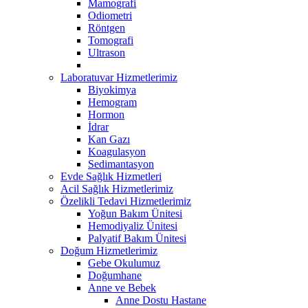
Mamografi
Odiometri
Röntgen
Tomografi
Ultrason
Laboratuvar Hizmetlerimiz
Biyokimya
Hemogram
Hormon
İdrar
Kan Gazı
Koagulasyon
Sedimantasyon
Evde Sağlık Hizmetleri
Acil Sağlık Hizmetlerimiz
Özelikli Tedavi Hizmetlerimiz
Yoğun Bakım Ünitesi
Hemodiyaliz Ünitesi
Palyatif Bakım Ünitesi
Doğum Hizmetlerimiz
Gebe Okulumuz
Doğumhane
Anne ve Bebek
Anne Dostu Hastane