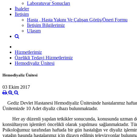
Laboratuvar Sonuçları
İhaleler
İletişim
Hasta , Hasta Yakını Ve Çalışan Görüş/Öneri Formu
İletişim Bilgilerimiz
Ulaşım
Hizmetlerimiz
Özelikli Tedavi Hizmetlerimiz
Hemodiyaliz Ünitesi
Hemodiyaliz Ünitesi
03 Ekim 2017
Gediz Devlet Hastanesi Hemodiyaliz Ünitesinde hastalarımız haftanın 
Ünitemizde 10 Adet diyaliz cihazı bulunmaktadır.
Her ay düzenli yapılan tetkikler sonucunda, konusunda uzman doktorl
konsültasyon işlemleri öncelikli olarak yapılması sağlanmaktadır. Tü
Psikoloğumuz tarafından haftada bir gün hastalığın ve diyaliz işlemini
yatağın başında hastalarımız için dizayn edilmiş televizyonlar bulunma