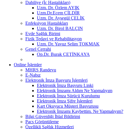
Dahiliye (İç Hastalıkları)
Uzm. Dr. Özlem AYIK
Uzm.Dr.Ecem ÇİLDİR
Uzm. Dr. Ayşegül ÇELİK
Enfeksiyon Hastalıkları
Uzm. Dr. Birol BALÇIN
Evde Sağlık Birimi
Fizik Tedavi ve Rehabilitasyon
Uzm. Dr. Yavuz Selim TOKMAK
Genel Cerrahi
Op.Dr. Burak ÇETİNKAYA
Online İşlemler
MHRS Randevu
E-Nabız
Elektronik İmza Başvuru İşlemleri
Elektronik İmza Başvuru Linki
Elektronik İmzamı Aldım Ne Yapmalıyım
Elektronik İmza Sürücü Kurulumu
Elektronik İmza Şifre İşlemleri
Kart Okuyucu Müşteri Başvurusu
Elektronik İmzamı Kaybettim. Ne Yapmalıyım?
Bilgi Güvenliği İhlal Bildirimi
Pacs Görüntüleme
Özellikli Sağlık Hizmetleri