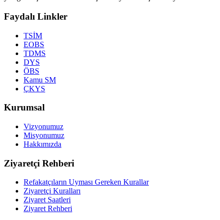
Faydalı Linkler
TSİM
EOBS
TDMS
DYS
ÖBS
Kamu SM
ÇKYS
Kurumsal
Vizyonumuz
Misyonumuz
Hakkımızda
Ziyaretçi Rehberi
Refakatçıların Uyması Gereken Kurallar
Ziyaretçi Kuralları
Ziyaret Saatleri
Ziyaret Rehberi