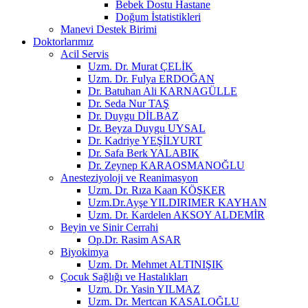
Bebek Dostu Hastane
Doğum İstatistikleri
Manevi Destek Birimi
Doktorlarımız
Acil Servis
Uzm. Dr. Murat ÇELİK
Uzm. Dr. Fulya ERDOĞAN
Dr. Batuhan Ali KARNAGÜLLE
Dr. Seda Nur TAŞ
Dr. Duygu DİLBAZ
Dr. Beyza Duygu UYSAL
Dr. Kadriye YEŞİLYURT
Dr. Safa Berk YALABIK
Dr. Zeynep KARAOSMANOĞLU
Anesteziyoloji ve Reanimasyon
Uzm. Dr. Rıza Kaan KÖŞKER
Uzm.Dr.Ayşe YILDIRIMER KAYHAN
Uzm. Dr. Kardelen AKSOY ALDEMİR
Beyin ve Sinir Cerrahi
Op.Dr. Rasim ASAR
Biyokimya
Uzm. Dr. Mehmet ALTINIŞIK
Çocuk Sağlığı ve Hastalıkları
Uzm. Dr. Yasin YILMAZ
Uzm. Dr. Mertcan KASALOĞLU