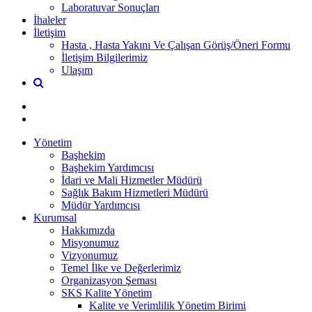
Laboratuvar Sonuçları
İhaleler
İletişim
Hasta , Hasta Yakını Ve Çalışan Görüş/Öneri Formu
İletişim Bilgilerimiz
Ulaşım
Yönetim
Başhekim
Başhekim Yardımcısı
İdari ve Mali Hizmetler Müdürü
Sağlık Bakım Hizmetleri Müdürü
Müdür Yardımcısı
Kurumsal
Hakkımızda
Misyonumuz
Vizyonumuz
Temel İlke ve Değerlerimiz
Organizasyon Şeması
SKS Kalite Yönetim
Kalite ve Verimlilik Yönetim Birimi