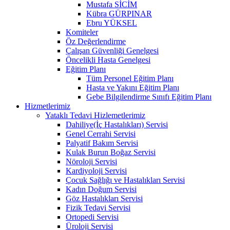
Mustafa SİCİM
Kübra GÜRPINAR
Ebru YÜKSEL
Komiteler
Öz Değerlendirme
Çalışan Güvenliği Genelgesi
Öncelikli Hasta Genelgesi
Eğitim Planı
Tüm Personel Eğitim Planı
Hasta ve Yakını Eğitim Planı
Gebe Bilgilendirme Sınıfı Eğitim Planı
Hizmetlerimiz
Yataklı Tedavi Hizlemetlerimiz
Dahiliye(İç Hastalıkları) Servisi
Genel Cerrahi Servisi
Palyatif Bakım Servisi
Kulak Burun Boğaz Servisi
Nöroloji Servisi
Kardiyoloji Servisi
Çocuk Sağlığı ve Hastalıkları Servisi
Kadın Doğum Servisi
Göz Hastalıkları Servisi
Fizik Tedavi Servisi
Ortopedi Servisi
Üroloji Servisi