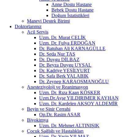
Anne Dostu Hastane
Bebek Dostu Hastane
Doğum İstatistikleri
Manevi Destek Birimi
Doktorlarımız
Acil Servis
Uzm. Dr. Murat ÇELİK
Uzm. Dr. Fulya ERDOĞAN
Dr. Batuhan Ali KARNAGÜLLE
Dr. Seda Nur TAŞ
Dr. Duygu DİLBAZ
Dr. Beyza Duygu UYSAL
Dr. Kadriye YEŞİLYURT
Dr. Safa Berk YALABIK
Dr. Zeynep KARAOSMANOĞLU
Anesteziyoloji ve Reanimasyon
Uzm. Dr. Rıza Kaan KÖŞKER
Uzm.Dr.Ayşe YILDIRIMER KAYHAN
Uzm. Dr. Kardelen AKSOY ALDEMİR
Beyin ve Sinir Cerrahi
Op.Dr. Rasim ASAR
Biyokimya
Uzm. Dr. Mehmet ALTINIŞIK
Çocuk Sağlığı ve Hastalıkları
Uzm. Dr. Yasin YILMAZ