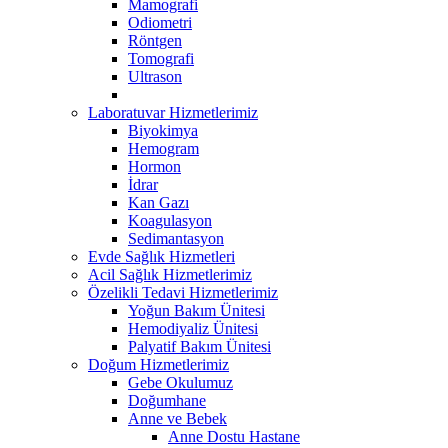
Mamografi
Odiometri
Röntgen
Tomografi
Ultrason
Laboratuvar Hizmetlerimiz
Biyokimya
Hemogram
Hormon
İdrar
Kan Gazı
Koagulasyon
Sedimantasyon
Evde Sağlık Hizmetleri
Acil Sağlık Hizmetlerimiz
Özelikli Tedavi Hizmetlerimiz
Yoğun Bakım Ünitesi
Hemodiyaliz Ünitesi
Palyatif Bakım Ünitesi
Doğum Hizmetlerimiz
Gebe Okulumuz
Doğumhane
Anne ve Bebek
Anne Dostu Hastane