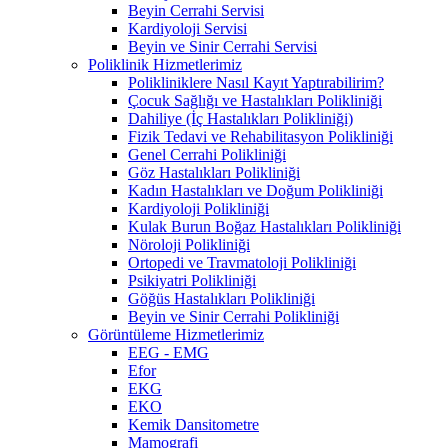
Beyin Cerrahi Servisi
Kardiyoloji Servisi
Beyin ve Sinir Cerrahi Servisi
Poliklinik Hizmetlerimiz
Polikliniklere Nasıl Kayıt Yaptırabilirim?
Çocuk Sağlığı ve Hastalıkları Polikliniği
Dahiliye (İç Hastalıkları Polikliniği)
Fizik Tedavi ve Rehabilitasyon Polikliniği
Genel Cerrahi Polikliniği
Göz Hastalıkları Polikliniği
Kadın Hastalıkları ve Doğum Polikliniği
Kardiyoloji Polikliniği
Kulak Burun Boğaz Hastalıkları Polikliniği
Nöroloji Polikliniği
Ortopedi ve Travmatoloji Polikliniği
Psikiyatri Polikliniği
Göğüs Hastalıkları Polikliniği
Beyin ve Sinir Cerrahi Polikliniği
Görüntüleme Hizmetlerimiz
EEG - EMG
Efor
EKG
EKO
Kemik Dansitometre
Mamografi