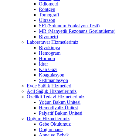
Odiometri
Röntgen
Tomografi
Ultrason
SFT(Solunum Fonksiyon Testi)
MR (Manyetik Rezonans Görüntüleme)
Biyometri
Laboratuvar Hizmetlerimiz
Biyokimya
Hemogram
Hormon
İdrar
Kan Gazı
Koagulasyon
Sedimantasyon
Evde Sağlık Hizmetleri
Acil Sağlık Hizmetlerimiz
Özelikli Tedavi Hizmetlerimiz
Yoğun Bakım Ünitesi
Hemodiyaliz Ünitesi
Palyatif Bakım Ünitesi
Doğum Hizmetlerimiz
Gebe Okulumuz
Doğumhane
Anne ve Bebek