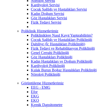
Nöroloji Servisi
Kardiyoloji Servisi
Çocuk Sağlığı ve Hastalıkları Servisi
Kadın Doğum Servisi
Göz Hastalıkları Servisi
Fizik Tedavi Servisi
Poliklinik Hizmetlerimiz
Polikliniklere Nasıl Kayıt Yaptırabilirim?
Çocuk Sağlığı ve Hastalıkları Polikliniği
Dahiliye (İç Hastalıkları Polikliniği)
Fizik Tedavi ve Rehabilitasyon Polikliniği
Genel Cerrahi Polikliniği
Göz Hastalıkları Polikliniği
Kadın Hastalıkları ve Doğum Polikliniği
Kardiyoloji Polikliniği
Kulak Burun Boğaz Hastalıkları Polikliniği
Nöroloji Polikliniği
Görüntüleme Hizmetlerimiz
EEG - EMG
Efor
EKG
EKO
Kemik Dansitometre