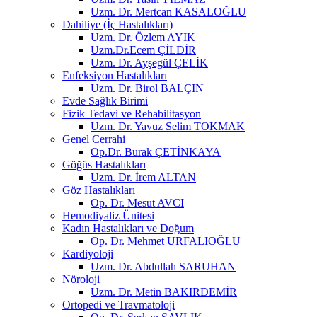
Uzm. Dr. Mertcan KASALOĞLU
Dahiliye (İç Hastalıkları)
Uzm. Dr. Özlem AYIK
Uzm.Dr.Ecem ÇİLDİR
Uzm. Dr. Ayşegül ÇELİK
Enfeksiyon Hastalıkları
Uzm. Dr. Birol BALÇIN
Evde Sağlık Birimi
Fizik Tedavi ve Rehabilitasyon
Uzm. Dr. Yavuz Selim TOKMAK
Genel Cerrahi
Op.Dr. Burak ÇETİNKAYA
Göğüs Hastalıkları
Uzm. Dr. İrem ALTAN
Göz Hastalıkları
Op. Dr. Mesut AVCI
Hemodiyaliz Ünitesi
Kadın Hastalıkları ve Doğum
Op. Dr. Mehmet URFALIOĞLU
Kardiyoloji
Uzm. Dr. Abdullah SARUHAN
Nöroloji
Uzm. Dr. Metin BAKIRDEMİR
Ortopedi ve Travmatoloji