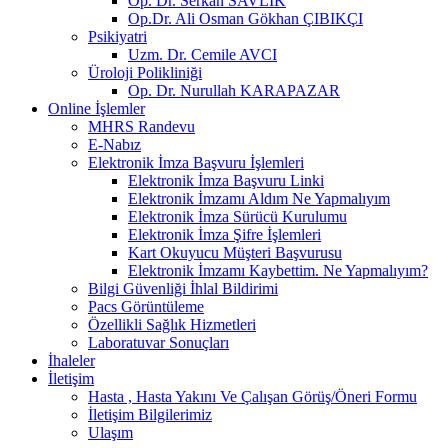
Op. Dr. Serkan SAVLIK
Op.Dr. Ali Osman Gökhan ÇIBIKÇI
Psikiyatri
Uzm. Dr. Cemile AVCI
Üroloji Polikliniği
Op. Dr. Nurullah KARAPAZAR
Online İşlemler
MHRS Randevu
E-Nabız
Elektronik İmza Başvuru İşlemleri
Elektronik İmza Başvuru Linki
Elektronik İmzamı Aldım Ne Yapmalıyım
Elektronik İmza Sürücü Kurulumu
Elektronik İmza Şifre İşlemleri
Kart Okuyucu Müşteri Başvurusu
Elektronik İmzamı Kaybettim. Ne Yapmalıyım?
Bilgi Güvenliği İhlal Bildirimi
Pacs Görüntüleme
Özellikli Sağlık Hizmetleri
Laboratuvar Sonuçları
İhaleler
İletişim
Hasta , Hasta Yakını Ve Çalışan Görüş/Öneri Formu
İletişim Bilgilerimiz
Ulaşım