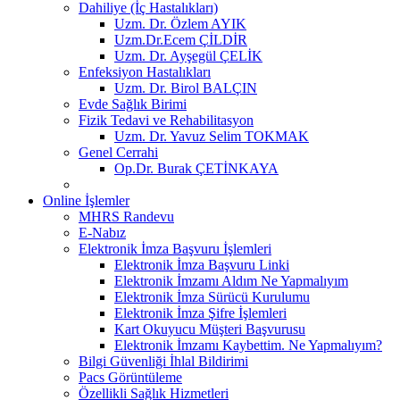
Dahiliye (İç Hastalıkları)
Uzm. Dr. Özlem AYIK
Uzm.Dr.Ecem ÇİLDİR
Uzm. Dr. Ayşegül ÇELİK
Enfeksiyon Hastalıkları
Uzm. Dr. Birol BALÇIN
Evde Sağlık Birimi
Fizik Tedavi ve Rehabilitasyon
Uzm. Dr. Yavuz Selim TOKMAK
Genel Cerrahi
Op.Dr. Burak ÇETİNKAYA
Online İşlemler
MHRS Randevu
E-Nabız
Elektronik İmza Başvuru İşlemleri
Elektronik İmza Başvuru Linki
Elektronik İmzamı Aldım Ne Yapmalıyım
Elektronik İmza Sürücü Kurulumu
Elektronik İmza Şifre İşlemleri
Kart Okuyucu Müşteri Başvurusu
Elektronik İmzamı Kaybettim. Ne Yapmalıyım?
Bilgi Güvenliği İhlal Bildirimi
Pacs Görüntüleme
Özellikli Sağlık Hizmetleri