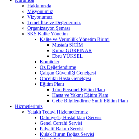
Kurumsal
Hakkımızda
Misyonumuz
Vizyonumuz
Temel İlke ve Değerlerimiz
Organizasyon Şeması
SKS Kalite Yönetim
Kalite ve Verimlilik Yönetim Birimi
Mustafa SİCİM
Kübra GÜRPINAR
Ebru YÜKSEL
Komiteler
Öz Değerlendirme
Çalışan Güvenliği Genelgesi
Öncelikli Hasta Genelgesi
Eğitim Planı
Tüm Personel Eğitim Planı
Hasta ve Yakını Eğitim Planı
Gebe Bilgilendirme Sınıfı Eğitim Planı
Hizmetlerimiz
Yataklı Tedavi Hizlemetlerimiz
Dahiliye(İç Hastalıkları) Servisi
Genel Cerrahi Servisi
Palyatif Bakım Servisi
Kulak Burun Boğaz Servisi