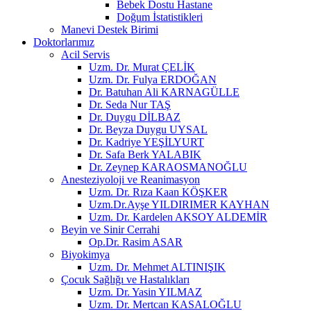
Bebek Dostu Hastane
Doğum İstatistikleri
Manevi Destek Birimi
Doktorlarımız
Acil Servis
Uzm. Dr. Murat ÇELİK
Uzm. Dr. Fulya ERDOĞAN
Dr. Batuhan Ali KARNAGÜLLE
Dr. Seda Nur TAŞ
Dr. Duygu DİLBAZ
Dr. Beyza Duygu UYSAL
Dr. Kadriye YEŞİLYURT
Dr. Safa Berk YALABIK
Dr. Zeynep KARAOSMANOĞLU
Anesteziyoloji ve Reanimasyon
Uzm. Dr. Rıza Kaan KÖŞKER
Uzm.Dr.Ayşe YILDIRIMER KAYHAN
Uzm. Dr. Kardelen AKSOY ALDEMİR
Beyin ve Sinir Cerrahi
Op.Dr. Rasim ASAR
Biyokimya
Uzm. Dr. Mehmet ALTINIŞIK
Çocuk Sağlığı ve Hastalıkları
Uzm. Dr. Yasin YILMAZ
Uzm. Dr. Mertcan KASALOĞLU