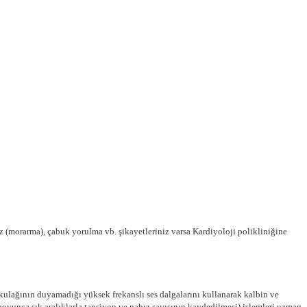
noz (morarma), çabuk yorulma vb. şikayetleriniz varsa Kardiyoloji polikliniğine
 kulağının duyamadığı yüksek frekanslı ses dalgalarını kullanarak kalbin ve
oyunca sık aralıklarla tansiyon ve nabız sayısının kaydedilmesi) işlemleri uzman