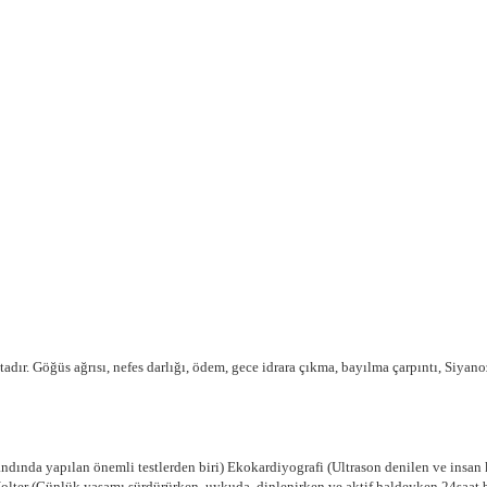
tadır. Göğüs ağrısı, nefes darlığı, ödem, gece idrara çıkma, bayılma çarpıntı, Siya
bandında yapılan önemli testlerden biri) Ekokardiyografi (Ultrason denilen ve insan
olter (Günlük yaşamı sürdürürken, uykuda, dinlenirken ve aktif haldeyken 24saat b