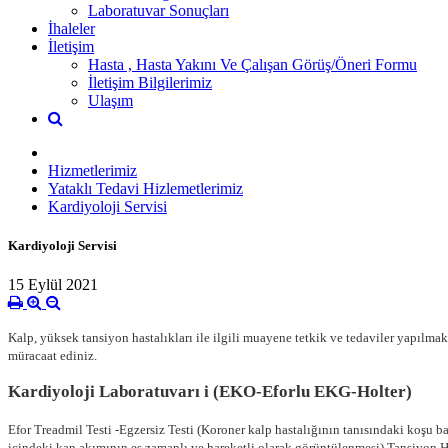
Laboratuvar Sonuçları
İhaleler
İletişim
Hasta , Hasta Yakını Ve Çalışan Görüş/Öneri Formu
İletişim Bilgilerimiz
Ulaşım
Hizmetlerimiz
Yataklı Tedavi Hizlemetlerimiz
Kardiyoloji Servisi
Kardiyoloji Servisi
15 Eylül 2021
Kalp, yüksek tansiyon hastalıkları ile ilgili muayene tetkik ve tedaviler yapılmak
müracaat ediniz.
Kardiyoloji Laboratuvarı i (EKO-Eforlu EKG-Holter)
Efor Treadmil Testi -Egzersiz Testi (Koroner kalp hastalığının tanısındaki koşu 
içindeki kan akımının eş zamanlı ve hareketli olarak görüntülenmesi) Tansiyon H