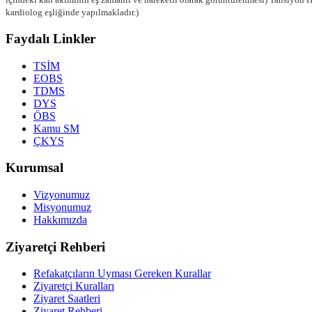
kardiolog eşliğinde yapılmakladır.)
Faydalı Linkler
TSİM
EOBS
TDMS
DYS
ÖBS
Kamu SM
ÇKYS
Kurumsal
Vizyonumuz
Misyonumuz
Hakkımızda
Ziyaretçi Rehberi
Refakatçıların Uyması Gereken Kurallar
Ziyaretçi Kuralları
Ziyaret Saatleri
Ziyaret Rehberi