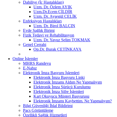
Dahiliye (İç Hastalıkları)
Uzm. Dr. Özlem AYIK
Uzm.Dr.Ecem ÇİLDİR
Uzm. Dr. Ayşegül ÇELİK
Enfeksiyon Hastalıkları
Uzm. Dr. Birol BALÇIN
Evde Sağlık Birimi
Fizik Tedavi ve Rehabilitasyon
Uzm. Dr. Yavuz Selim TOKMAK
Genel Cerrahi
Op.Dr. Burak ÇETİNKAYA
Online İşlemler
MHRS Randevu
E-Nabız
Elektronik İmza Başvuru İşlemleri
Elektronik İmza Başvuru Linki
Elektronik İmzamı Aldım Ne Yapmalıyım
Elektronik İmza Sürücü Kurulumu
Elektronik İmza Şifre İşlemleri
Kart Okuyucu Müşteri Başvurusu
Elektronik İmzamı Kaybettim. Ne Yapmalıyım?
Bilgi Güvenliği İhlal Bildirimi
Pacs Görüntüleme
Özellikli Sağlık Hizmetleri