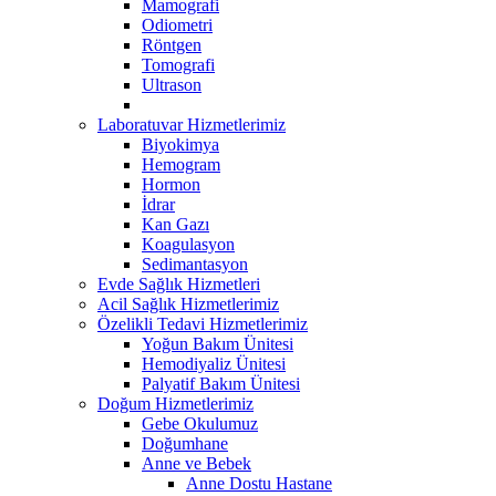
Mamografi
Odiometri
Röntgen
Tomografi
Ultrason
Laboratuvar Hizmetlerimiz
Biyokimya
Hemogram
Hormon
İdrar
Kan Gazı
Koagulasyon
Sedimantasyon
Evde Sağlık Hizmetleri
Acil Sağlık Hizmetlerimiz
Özelikli Tedavi Hizmetlerimiz
Yoğun Bakım Ünitesi
Hemodiyaliz Ünitesi
Palyatif Bakım Ünitesi
Doğum Hizmetlerimiz
Gebe Okulumuz
Doğumhane
Anne ve Bebek
Anne Dostu Hastane