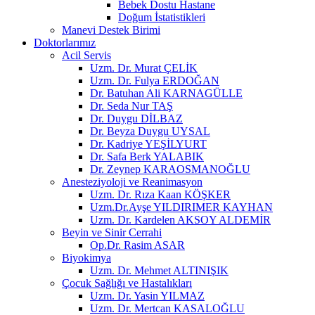
Bebek Dostu Hastane
Doğum İstatistikleri
Manevi Destek Birimi
Doktorlarımız
Acil Servis
Uzm. Dr. Murat ÇELİK
Uzm. Dr. Fulya ERDOĞAN
Dr. Batuhan Ali KARNAGÜLLE
Dr. Seda Nur TAŞ
Dr. Duygu DİLBAZ
Dr. Beyza Duygu UYSAL
Dr. Kadriye YEŞİLYURT
Dr. Safa Berk YALABIK
Dr. Zeynep KARAOSMANOĞLU
Anesteziyoloji ve Reanimasyon
Uzm. Dr. Rıza Kaan KÖŞKER
Uzm.Dr.Ayşe YILDIRIMER KAYHAN
Uzm. Dr. Kardelen AKSOY ALDEMİR
Beyin ve Sinir Cerrahi
Op.Dr. Rasim ASAR
Biyokimya
Uzm. Dr. Mehmet ALTINIŞIK
Çocuk Sağlığı ve Hastalıkları
Uzm. Dr. Yasin YILMAZ
Uzm. Dr. Mertcan KASALOĞLU