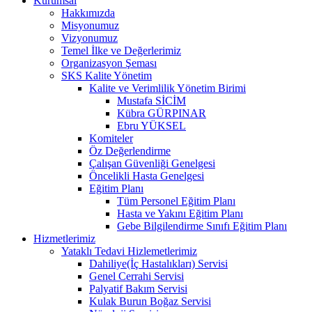
Kurumsal
Hakkımızda
Misyonumuz
Vizyonumuz
Temel İlke ve Değerlerimiz
Organizasyon Şeması
SKS Kalite Yönetim
Kalite ve Verimlilik Yönetim Birimi
Mustafa SİCİM
Kübra GÜRPINAR
Ebru YÜKSEL
Komiteler
Öz Değerlendirme
Çalışan Güvenliği Genelgesi
Öncelikli Hasta Genelgesi
Eğitim Planı
Tüm Personel Eğitim Planı
Hasta ve Yakını Eğitim Planı
Gebe Bilgilendirme Sınıfı Eğitim Planı
Hizmetlerimiz
Yataklı Tedavi Hizlemetlerimiz
Dahiliye(İç Hastalıkları) Servisi
Genel Cerrahi Servisi
Palyatif Bakım Servisi
Kulak Burun Boğaz Servisi