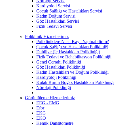
Nöroloji Servisi
Kardiyoloji Servisi
Çocuk Sağlığı ve Hastalıkları Servisi
Kadın Doğum Servisi
Göz Hastalıkları Servisi
Fizik Tedavi Servisi
Poliklinik Hizmetlerimiz
Polikliniklere Nasıl Kayıt Yaptırabilirim?
Çocuk Sağlığı ve Hastalıkları Polikliniği
Dahiliye (İç Hastalıkları Polikliniği)
Fizik Tedavi ve Rehabilitasyon Polikliniği
Genel Cerrahi Polikliniği
Göz Hastalıkları Polikliniği
Kadın Hastalıkları ve Doğum Polikliniği
Kardiyoloji Polikliniği
Kulak Burun Boğaz Hastalıkları Polikliniği
Nöroloji Polikliniği
Görüntüleme Hizmetlerimiz
EEG - EMG
Efor
EKG
EKO
Kemik Dansitometre