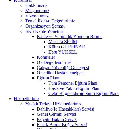
Kurumsal
Hakkımızda
Misyonumuz
Vizyonumuz
Temel İlke ve Değerlerimiz
Organizasyon Şeması
SKS Kalite Yönetim
Kalite ve Verimlilik Yönetim Birimi
Mustafa SİCİM
Kübra GÜRPINAR
Ebru YÜKSEL
Komiteler
Öz Değerlendirme
Çalışan Güvenliği Genelgesi
Öncelikli Hasta Genelgesi
Eğitim Planı
Tüm Personel Eğitim Planı
Hasta ve Yakını Eğitim Planı
Gebe Bilgilendirme Sınıfı Eğitim Planı
Hizmetlerimiz
Yataklı Tedavi Hizlemetlerimiz
Dahiliye(İç Hastalıkları) Servisi
Genel Cerrahi Servisi
Palyatif Bakım Servisi
Kulak Burun Boğaz Servisi