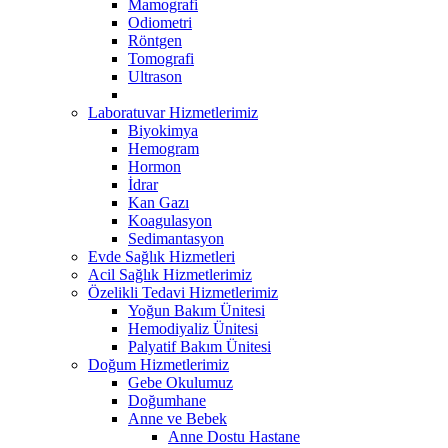
Mamografi
Odiometri
Röntgen
Tomografi
Ultrason
Laboratuvar Hizmetlerimiz
Biyokimya
Hemogram
Hormon
İdrar
Kan Gazı
Koagulasyon
Sedimantasyon
Evde Sağlık Hizmetleri
Acil Sağlık Hizmetlerimiz
Özelikli Tedavi Hizmetlerimiz
Yoğun Bakım Ünitesi
Hemodiyaliz Ünitesi
Palyatif Bakım Ünitesi
Doğum Hizmetlerimiz
Gebe Okulumuz
Doğumhane
Anne ve Bebek
Anne Dostu Hastane