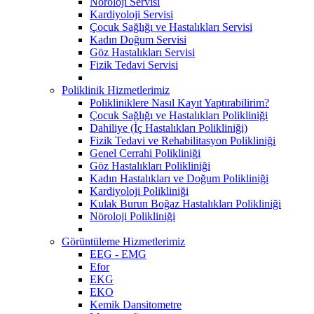
Nöroloji Servisi
Kardiyoloji Servisi
Çocuk Sağlığı ve Hastalıkları Servisi
Kadın Doğum Servisi
Göz Hastalıkları Servisi
Fizik Tedavi Servisi
Poliklinik Hizmetlerimiz
Polikliniklere Nasıl Kayıt Yaptırabilirim?
Çocuk Sağlığı ve Hastalıkları Polikliniği
Dahiliye (İç Hastalıkları Polikliniği)
Fizik Tedavi ve Rehabilitasyon Polikliniği
Genel Cerrahi Polikliniği
Göz Hastalıkları Polikliniği
Kadın Hastalıkları ve Doğum Polikliniği
Kardiyoloji Polikliniği
Kulak Burun Boğaz Hastalıkları Polikliniği
Nöroloji Polikliniği
Görüntüleme Hizmetlerimiz
EEG - EMG
Efor
EKG
EKO
Kemik Dansitometre