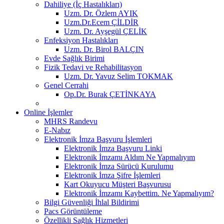
Dahiliye (İç Hastalıkları)
Uzm. Dr. Özlem AYIK
Uzm.Dr.Ecem ÇİLDİR
Uzm. Dr. Ayşegül ÇELİK
Enfeksiyon Hastalıkları
Uzm. Dr. Birol BALÇIN
Evde Sağlık Birimi
Fizik Tedavi ve Rehabilitasyon
Uzm. Dr. Yavuz Selim TOKMAK
Genel Cerrahi
Op.Dr. Burak ÇETİNKAYA
Online İşlemler
MHRS Randevu
E-Nabız
Elektronik İmza Başvuru İşlemleri
Elektronik İmza Başvuru Linki
Elektronik İmzamı Aldım Ne Yapmalıyım
Elektronik İmza Sürücü Kurulumu
Elektronik İmza Şifre İşlemleri
Kart Okuyucu Müşteri Başvurusu
Elektronik İmzamı Kaybettim. Ne Yapmalıyım?
Bilgi Güvenliği İhlal Bildirimi
Pacs Görüntüleme
Özellikli Sağlık Hizmetleri