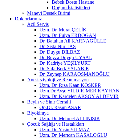
Bebek Dostu Hastane
Doğum İstatistikleri
Manevi Destek Birimi
Doktorlarımız
Acil Servis
Uzm. Dr. Murat ÇELİK
Uzm. Dr. Fulya ERDOĞAN
Dr. Batuhan Ali KARNAGÜLLE
Dr. Seda Nur TAŞ
Dr. Duygu DİLBAZ
Dr. Beyza Duygu UYSAL
Dr. Kadriye YEŞİLYURT
Dr. Safa Berk YALABIK
Dr. Zeynep KARAOSMANOĞLU
Anesteziyoloji ve Reanimasyon
Uzm. Dr. Rıza Kaan KÖŞKER
Uzm.Dr.Ayşe YILDIRIMER KAYHAN
Uzm. Dr. Kardelen AKSOY ALDEMİR
Beyin ve Sinir Cerrahi
Op.Dr. Rasim ASAR
Biyokimya
Uzm. Dr. Mehmet ALTINIŞIK
Çocuk Sağlığı ve Hastalıkları
Uzm. Dr. Yasin YILMAZ
Uzm. Dr. Mertcan KASALOĞLU