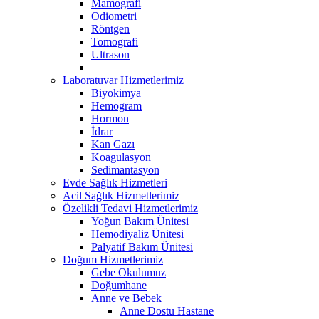
Mamografi
Odiometri
Röntgen
Tomografi
Ultrason
Laboratuvar Hizmetlerimiz
Biyokimya
Hemogram
Hormon
İdrar
Kan Gazı
Koagulasyon
Sedimantasyon
Evde Sağlık Hizmetleri
Acil Sağlık Hizmetlerimiz
Özelikli Tedavi Hizmetlerimiz
Yoğun Bakım Ünitesi
Hemodiyaliz Ünitesi
Palyatif Bakım Ünitesi
Doğum Hizmetlerimiz
Gebe Okulumuz
Doğumhane
Anne ve Bebek
Anne Dostu Hastane