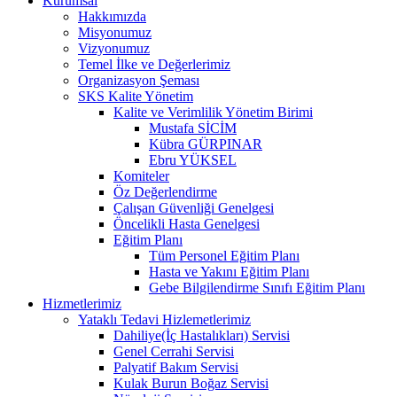
Kurumsal
Hakkımızda
Misyonumuz
Vizyonumuz
Temel İlke ve Değerlerimiz
Organizasyon Şeması
SKS Kalite Yönetim
Kalite ve Verimlilik Yönetim Birimi
Mustafa SİCİM
Kübra GÜRPINAR
Ebru YÜKSEL
Komiteler
Öz Değerlendirme
Çalışan Güvenliği Genelgesi
Öncelikli Hasta Genelgesi
Eğitim Planı
Tüm Personel Eğitim Planı
Hasta ve Yakını Eğitim Planı
Gebe Bilgilendirme Sınıfı Eğitim Planı
Hizmetlerimiz
Yataklı Tedavi Hizlemetlerimiz
Dahiliye(İç Hastalıkları) Servisi
Genel Cerrahi Servisi
Palyatif Bakım Servisi
Kulak Burun Boğaz Servisi