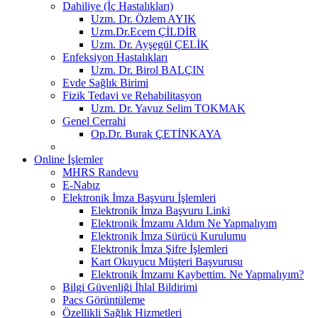
Dahiliye (İç Hastalıkları)
Uzm. Dr. Özlem AYIK
Uzm.Dr.Ecem ÇİLDİR
Uzm. Dr. Ayşegül ÇELİK
Enfeksiyon Hastalıkları
Uzm. Dr. Birol BALÇIN
Evde Sağlık Birimi
Fizik Tedavi ve Rehabilitasyon
Uzm. Dr. Yavuz Selim TOKMAK
Genel Cerrahi
Op.Dr. Burak ÇETİNKAYA
Online İşlemler
MHRS Randevu
E-Nabız
Elektronik İmza Başvuru İşlemleri
Elektronik İmza Başvuru Linki
Elektronik İmzamı Aldım Ne Yapmalıyım
Elektronik İmza Sürücü Kurulumu
Elektronik İmza Şifre İşlemleri
Kart Okuyucu Müşteri Başvurusu
Elektronik İmzamı Kaybettim. Ne Yapmalıyım?
Bilgi Güvenliği İhlal Bildirimi
Pacs Görüntüleme
Özellikli Sağlık Hizmetleri