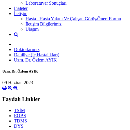
Laboratuvar Sonuçları
İhaleler
İletişim
Hasta , Hasta Yakını Ve Çalışan Görüş/Öneri Formu
İletişim Bilgilerimiz
Ulaşım
Doktorlarımız
Dahiliye (İç Hastalıkları)
Uzm. Dr. Özlem AYIK
Uzm. Dr. Özlem AYIK
09 Haziran 2023
Faydalı Linkler
TSİM
EOBS
TDMS
DYS