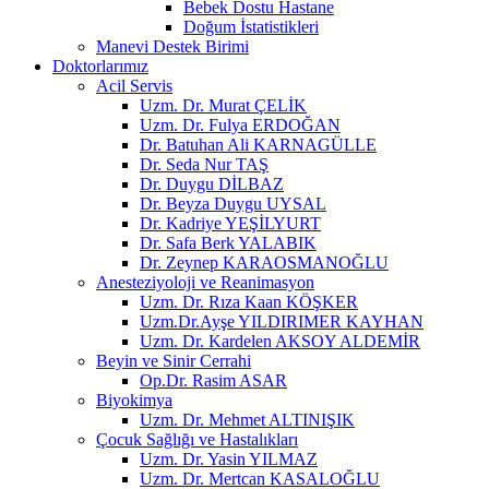
Bebek Dostu Hastane
Doğum İstatistikleri
Manevi Destek Birimi
Doktorlarımız
Acil Servis
Uzm. Dr. Murat ÇELİK
Uzm. Dr. Fulya ERDOĞAN
Dr. Batuhan Ali KARNAGÜLLE
Dr. Seda Nur TAŞ
Dr. Duygu DİLBAZ
Dr. Beyza Duygu UYSAL
Dr. Kadriye YEŞİLYURT
Dr. Safa Berk YALABIK
Dr. Zeynep KARAOSMANOĞLU
Anesteziyoloji ve Reanimasyon
Uzm. Dr. Rıza Kaan KÖŞKER
Uzm.Dr.Ayşe YILDIRIMER KAYHAN
Uzm. Dr. Kardelen AKSOY ALDEMİR
Beyin ve Sinir Cerrahi
Op.Dr. Rasim ASAR
Biyokimya
Uzm. Dr. Mehmet ALTINIŞIK
Çocuk Sağlığı ve Hastalıkları
Uzm. Dr. Yasin YILMAZ
Uzm. Dr. Mertcan KASALOĞLU