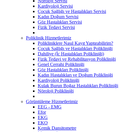
Nöroloji Servisi
Kardiyoloji Servisi
Çocuk Sağlığı ve Hastalıkları Servisi
Kadın Doğum Servisi
Göz Hastalıkları Servisi
Fizik Tedavi Servisi
Poliklinik Hizmetlerimiz
Polikliniklere Nasıl Kayıt Yaptırabilirim?
Çocuk Sağlığı ve Hastalıkları Polikliniği
Dahiliye (İç Hastalıkları Polikliniği)
Fizik Tedavi ve Rehabilitasyon Polikliniği
Genel Cerrahi Polikliniği
Göz Hastalıkları Polikliniği
Kadın Hastalıkları ve Doğum Polikliniği
Kardiyoloji Polikliniği
Kulak Burun Boğaz Hastalıkları Polikliniği
Nöroloji Polikliniği
Görüntüleme Hizmetlerimiz
EEG - EMG
Efor
EKG
EKO
Kemik Dansitometre